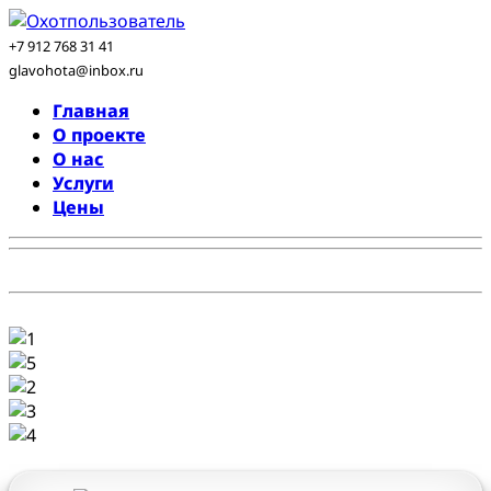
Skip
to
+7 912 768 31 41
content
glavohota@inbox.ru
Главная
О проекте
О нас
Услуги
Цены